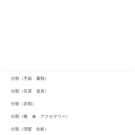
分類（家庭の料理）
分類（菓子）
分類（果実 野菜）
分類（買い物）
分類（言葉）
分類（学校）
分類（手紙 書類）
分類（住居 道具）
分類（衣類）
分類（靴 傘 アクセサリー）
分類（理髪 化粧）